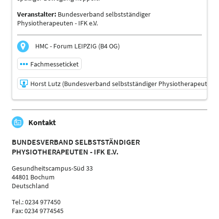
Veranstalter:
Bundesverband selbstständiger
Physiotherapeuten - IFK e.V.
HMC - Forum LEIPZIG (B4 OG)
Fachmesseticket
Horst Lutz (Bundesverband selbstständiger Physiotherapeuten - I
06.11.2026 | 12:30 - 12:55
Kontakt
Horst Lutz (Bundesverband selbstständiger
Physiotherapeuten - IFK e.V.)
BUNDESVERBAND SELBSTSTÄNDIGER
Referent:in
PHYSIOTHERAPEUTEN - IFK E.V.
Sprache
Deutsch
Gesundheitscampus-Süd 33
44801 Bochum
Themen
Deutschland
Physiotherapeuten | Ergotherapeuten | Sporttherapeuten
| Trainer, Übungsleiter Reha- und Gesundheitssport | Ärzte
Tel.: 0234 977450
Fax: 0234 9774545