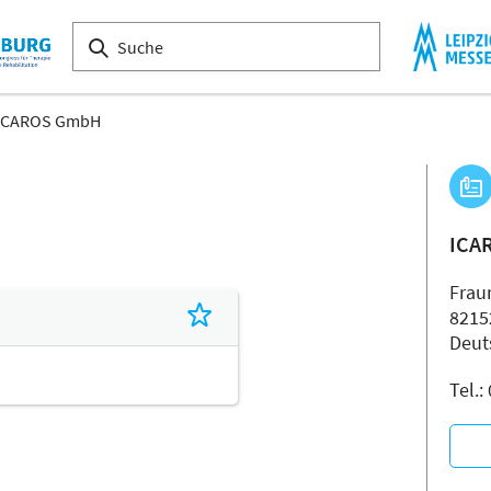
ICAROS GmbH
ICA
Fraun
8215
Deut
Tel.