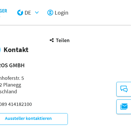
DE
Login
Select Input
Teilen
Kontakt
ROS GMBH
hoferstr. 5
2 Planegg
schland
: 089 414182100
Aussteller kontaktieren