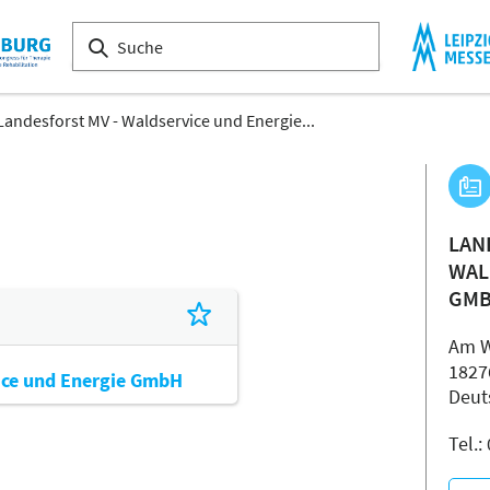
Landesforst MV - Waldservice und Energie...
LAN
WAL
GM
Am W
1827
ice und Energie GmbH
Deut
Tel.