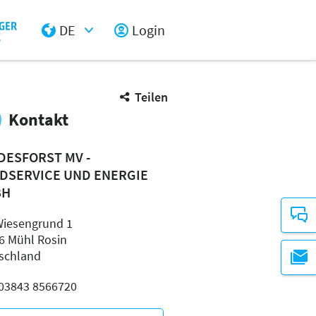
DE
Login
Select Input
Teilen
Kontakt
DESFORST MV -
DSERVICE UND ENERGIE
BH
iesengrund 1
6 Mühl Rosin
schland
: 03843 8566720