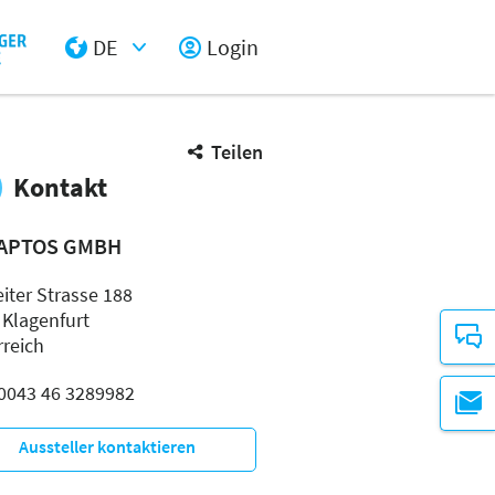
DE
Login
Select Input
Teilen
Kontakt
APTOS GMBH
eiter Strasse 188
 Klagenfurt
rreich
: 0043 46 3289982
Aussteller kontaktieren