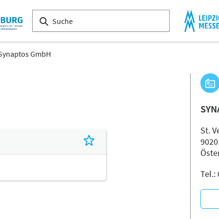
Synaptos GmbH
SYN
St. V
9020
Öste
Tel.