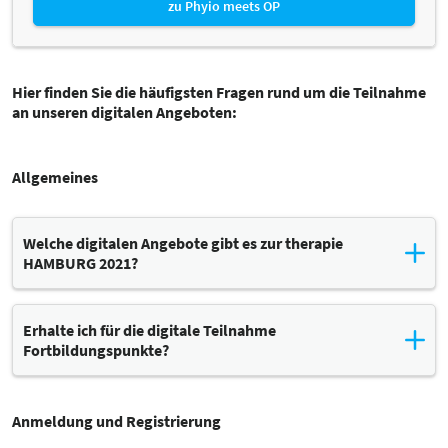
zu Phyio meets OP
Hier finden Sie die häufigsten Fragen rund um die Teilnahme
an unseren digitalen Angeboten:
Allgemeines
Welche digitalen Angebote gibt es zur therapie
HAMBURG 2021?
Die therapie HAMBURG findet am 22. und 23. Oktober 2021 auf dem
Gelände der Hamburg Messe und Congress GmbH statt, ergänzt um
Erhalte ich für die digitale Teilnahme
digitale Angebote – live und on demand:
Fortbildungspunkte?
ONLINE-KONGRESS
Die Antwort finden Sie unter
der therapie
Programmhighlights aus dem Kongressprogramm
Zertifizierung.
HAMBURG werden am 22. und 23. Oktober 2021 live gestreamt. Die
Anmeldung und Registrierung
Teilnahme am Online-Kongress ist kostenpflichtig. Digitale
Ausstellerworkshops ergänzen das Angebot und können kostenfrei