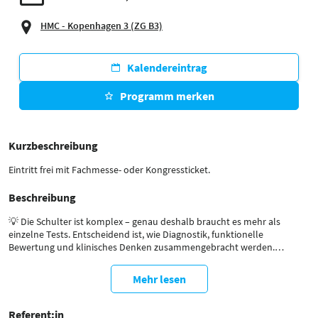
HMC - Kopenhagen 3 (ZG B3)
Kalendereintrag
Programm merken
Kurzbeschreibung
Eintritt frei mit Fachmesse- oder Kongressticket.
Beschreibung
💡 Die Schulter ist komplex – genau deshalb braucht es mehr als
einzelne Tests. Entscheidend ist, wie Diagnostik, funktionelle
Bewertung und klinisches Denken zusammengebracht werden.
🎯 Unser Ziel? Euch dabei helfen, sichere und nachvollziehbare
Entscheidungen zu treffen:
Mehr lesen
➡ Strukturierte Testverfahren zur Einschätzung der Belastbarkeit
➡ Funktionelle Assessments für alltags- und sportspezifische
Anforderungen
Referent:in