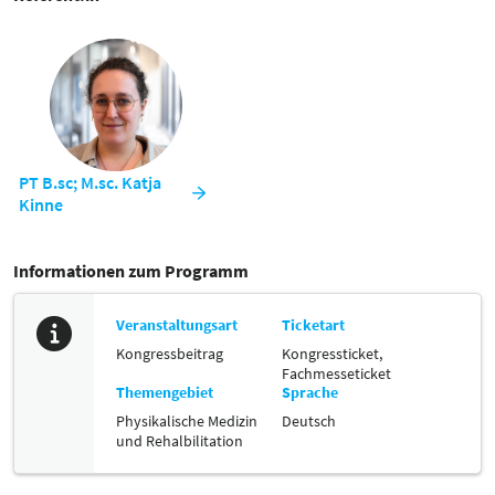
➡ Algorithmusbasierte Entscheidungsfindung für klare
Therapieprogression
➡ Differenzierte Steuerung von Return to Activity bis Return to
Competition
🚀 Sei dabei – wir zeigen dir, wie du Diagnostik gezielt in klinische
Entscheidungen überführst!
PT B.sc; M.sc. Katja
Kinne
Informationen zum Programm
Veranstaltungsart
Ticketart
Kongressbeitrag
Kongressticket,
Fachmesseticket
Themengebiet
Sprache
Physikalische Medizin
Deutsch
und Rehalbilitation