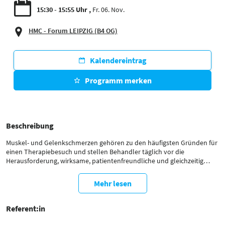
15:30 - 15:55 Uhr
Fr. 06. Nov.
HMC - Forum LEIPZIG (B4 OG)
Kalendereintrag
Programm merken
Beschreibung
Muskel- und Gelenkschmerzen gehören zu den häufigsten Gründen für
einen Therapiebesuch und stellen Behandler täglich vor die
Herausforderung, wirksame, patientenfreundliche und gleichzeitig
wirtschaftlich integrierbare Lösungen anzubieten. Die Soft-
Lasertherapie gewinnt dabei zunehmend an Bedeutung als nicht-
Mehr lesen
invasive und medikamentenfreie Ergänzung bestehender
Behandlungskonzepte.
Referent:in
In diesem Vortrag erhalten Physiotherapeuten, Ergotherapeuten,
Ärzte, Trainer und weitere Fachanwender einen praxisnahen Einblick in