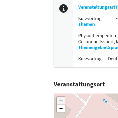
Veranstaltungsart
T
Kurzvortrag
F
Themen
Physiotherapeuten
Gesundheitssport,
Themengebiet
Spra
Kurzvortrag
Deut
Veranstaltungsort
+
−