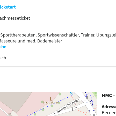
icketart
achmesseticket
,
Sporttherapeuten,
Sportwissenschaftler,
Trainer, Übungsle
Masseure und med. Bademeister
che
sch
HMC -
Adress
Bei de