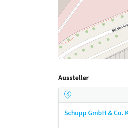
Aussteller
Schupp GmbH & Co. 