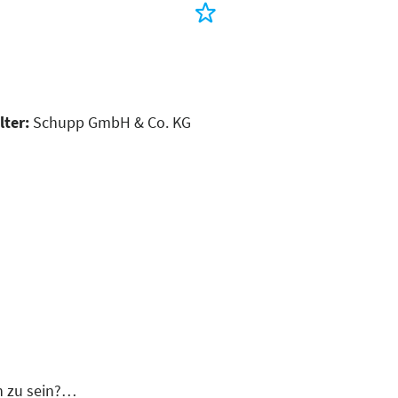
lter:
Schupp GmbH & Co. KG
h zu sein?