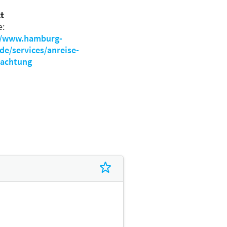
t
e:
//www.hamburg-
de/services/anreise-
achtung