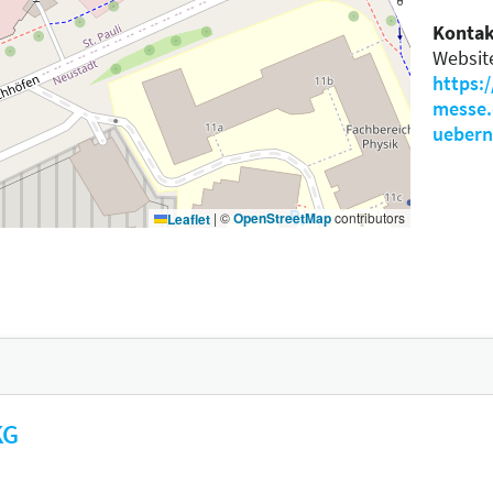
Kontak
Websit
https:
messe.
uebern
|
©
OpenStreetMap
contributors
Leaflet
KG