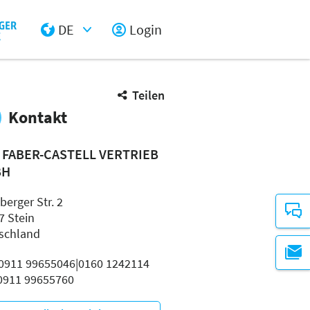
DE
Login
Select Input
Teilen
Kontakt
. FABER-CASTELL VERTRIEB
BH
berger Str. 2
7 Stein
schland
: 0911 99655046|0160 1242114
 0911 99655760