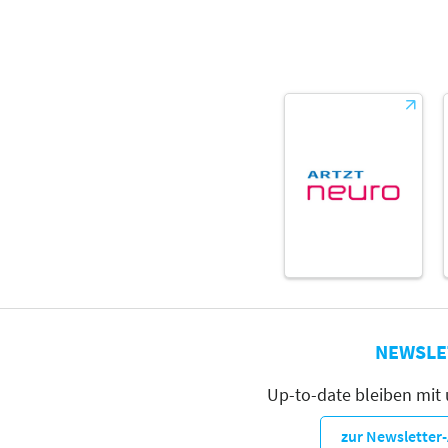
Stephanie Ingrid
Müller (Mediastep –
Institut für Schreib-
Didaktik, Kunst-
und
Medienpädagogik
mit
fachpädagogischem
Dienst)
Referent:in
Sprache
Deutsch
NEWSLE
Up-to-date bleiben mit
zur Newslette