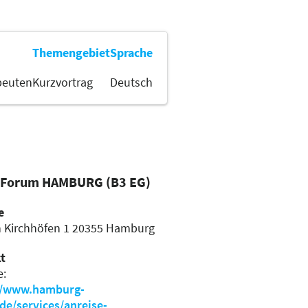
Themengebiet
Sprache
peuten
Kurzvortrag
Deutsch
 Forum HAMBURG (B3 EG)
e
n Kirchhöfen 1
20355 Hamburg
t
e:
//www.hamburg-
de/services/anreise-