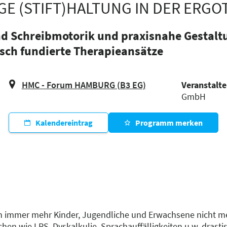
IGE (STIFT)HALTUNG IN DER ERG
nd Schreibmotorik und praxisnahe Gestal
sch fundierte Therapieansätze
HMC - Forum HAMBURG (B3 EG)
Veranstalte
GmbH
Kalendereintrag
Programm merken
 immer mehr Kinder, Jugendliche und Erwachsene nicht mehr
n wie LRS, Dyskalkulie, Sprachauffälligkeiten u.w. drastisc