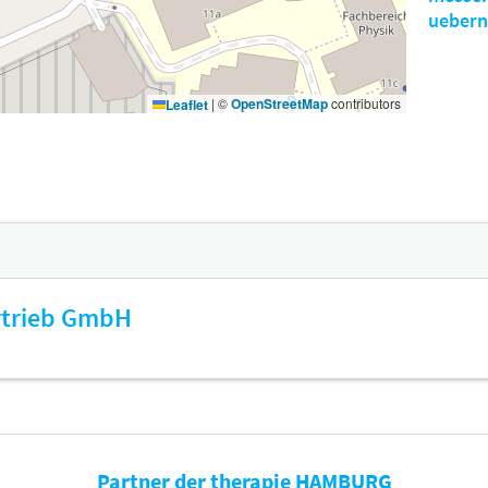
uebern
|
©
OpenStreetMap
contributors
Leaflet
ertrieb GmbH
Partner der therapie HAMBURG