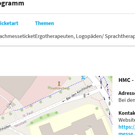
rogramm
icketart
Themen
achmesseticket
Ergotherapeuten,
Logopäden/ Sprachthera
HMC -
Adress
Bei de
Kontak
Websit
https:
messe.