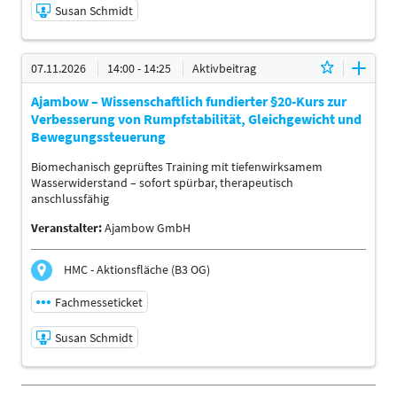
Susan Schmidt
07.11.2026 | 10:30 - 10:55
07.11.2026
14:00 - 14:25
Aktivbeitrag
Susan Schmidt
Ajambow – Wissenschaftlich fundierter §20-Kurs zur
Referent:in
Verbesserung von Rumpfstabilität, Gleichgewicht und
Sprache
Bewegungssteuerung
Deutsch
Biomechanisch geprüftes Training mit tiefenwirksamem
Themen
Wasserwiderstand – sofort spürbar, therapeutisch
BGM-Verantwortliche | Physiotherapeuten |
anschlussfähig
Ergotherapeuten | Sporttherapeuten |
Sportwissenschaftler | Trainer, Übungsleiter Reha- und
Veranstalter:
Ajambow GmbH
Gesundheitssport | Ärzte | Management
HMC - Aktionsfläche (B3 OG)
Fachmesseticket
Susan Schmidt
07.11.2026 | 14:00 - 14:25