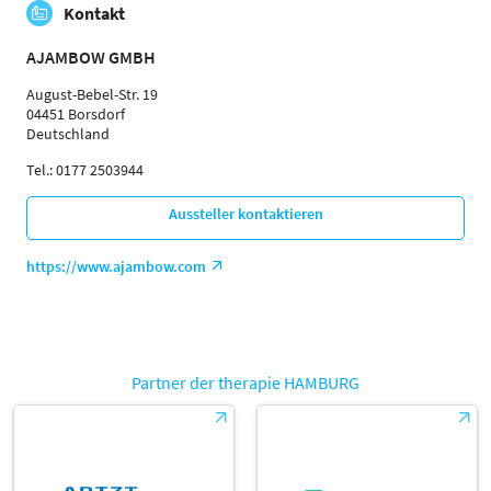
Kontakt
Susan Schmidt
Referent:in
AJAMBOW GMBH
Sprache
Deutsch
August-Bebel-Str. 19
04451 Borsdorf
Themen
Deutschland
BGM-Verantwortliche | Physiotherapeuten |
Ergotherapeuten | Sporttherapeuten |
Tel.: 0177 2503944
Sportwissenschaftler | Trainer, Übungsleiter Reha- und
Gesundheitssport | Ärzte | Management
Aussteller kontaktieren
https://www.ajambow.com
Partner der therapie HAMBURG