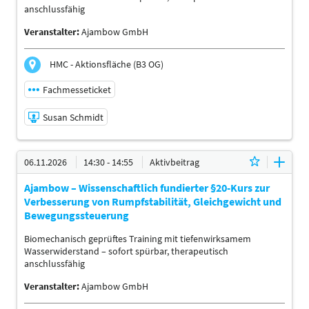
anschlussfähig
Veranstalter:
Ajambow GmbH
HMC - Aktionsfläche (B3 OG)
Fachmesseticket
Susan Schmidt
06.11.2026 | 10:30 - 10:55
06.11.2026
14:30 - 14:55
Aktivbeitrag
Susan Schmidt
Ajambow – Wissenschaftlich fundierter §20-Kurs zur
Referent:in
Verbesserung von Rumpfstabilität, Gleichgewicht und
Sprache
Bewegungssteuerung
Deutsch
Biomechanisch geprüftes Training mit tiefenwirksamem
Themen
Wasserwiderstand – sofort spürbar, therapeutisch
BGM-Verantwortliche | Physiotherapeuten |
anschlussfähig
Ergotherapeuten | Sporttherapeuten |
Sportwissenschaftler | Trainer, Übungsleiter Reha- und
Veranstalter:
Ajambow GmbH
Gesundheitssport | Ärzte | Management