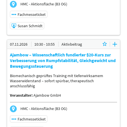
HMC - Aktionsfläche (B3 OG)
Fachmesseticket
Susan Schmidt
06.11.2026 | 14:30 - 14:55
07.11.2026
10:30 - 10:55
Aktivbeitrag
Susan Schmidt
Ajambow – Wissenschaftlich fundierter §20-Kurs zur
Referent:in
Verbesserung von Rumpfstabilität, Gleichgewicht und
Sprache
Bewegungssteuerung
Deutsch
Biomechanisch geprüftes Training mit tiefenwirksamem
Themen
Wasserwiderstand – sofort spürbar, therapeutisch
BGM-Verantwortliche | Physiotherapeuten |
anschlussfähig
Ergotherapeuten | Sporttherapeuten |
Sportwissenschaftler | Trainer, Übungsleiter Reha- und
Veranstalter:
Ajambow GmbH
Gesundheitssport | Ärzte | Management
HMC - Aktionsfläche (B3 OG)
Fachmesseticket