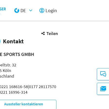
DE
Login
Select Input
Teilen
Kontakt
E SPORTS GMBH
ltstr. 32
5 Köln
schland
: 0221 168616-58|0177 28117570
 0221 16996-314
Aussteller kontaktieren