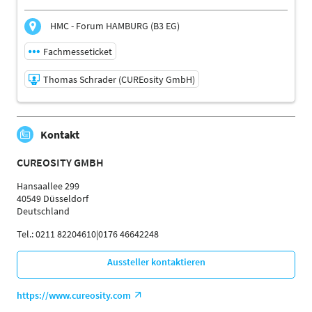
HMC - Forum HAMBURG (B3 EG)
Fachmesseticket
Thomas Schrader (CUREosity GmbH)
06.11.2026 | 16:00 - 16:25
Kontakt
Thomas Schrader (CUREosity GmbH)
Referent
CUREOSITY GMBH
Sprache
Deutsch
Hansaallee 299
40549 Düsseldorf
Themen
Deutschland
BGM-Verantwortliche | Physiotherapeuten |
Ergotherapeuten | Sporttherapeuten |
Tel.: 0211 82204610|0176 46642248
Sportwissenschaftler | Trainer, Übungsleiter Reha- und
Gesundheitssport | Ärzte | Management
Aussteller kontaktieren
https://www.cureosity.com