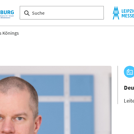
s Könings
Deu
Leit