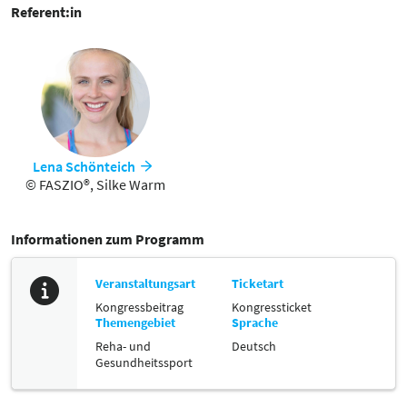
Anforderungen zu reagieren.
Referent:in
Lena Schönteich
© FASZIO®, Silke Warm
Informationen zum Programm
Veranstaltungsart
Ticketart
Kongressbeitrag
Kongressticket
Themengebiet
Sprache
Reha- und
Deutsch
Gesundheitssport