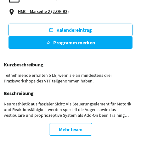
HMC - Marseille 2 (2.OG B3)
Kalendereintrag
Programm merken
Kurzbeschreibung
Teilnehmende erhalten 5 LE, wenn sie an mindestens drei
Praxisworkshops des VTF teilgenommen haben.
Beschreibung
Neuroathletik aus faszialer Sicht: Als Steuerungselement für Motorik
und Reaktionsfähigkeit werden speziell die Augen sowie das
vestibuläre und propriozeptive System als Add-On beim Training
eingesetzt, um neuroplastische Veränderungen anzuregen und neues
Bewegungspotenzial freizuschalten. Gleichgewichts-, Koordinations-
Mehr lesen
und Fitnessübungen werden so durch schlaues Gehirn-Jogging
erweitert, um optimal auf neue äußerliche Einflüsse und