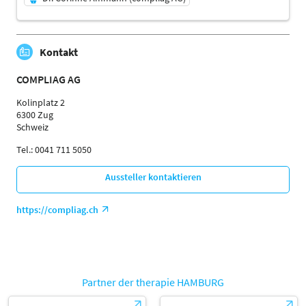
07.11.2026 | 13:30 - 13:55
Kontakt
Dr. Corinne Ammann (compliag AG)
Referent:in
COMPLIAG AG
Sprache
Deutsch
Kolinplatz 2
6300 Zug
Themen
Schweiz
Physiotherapeuten | Ergotherapeuten | Sporttherapeuten
| Sportwissenschaftler | Trainer, Übungsleiter Reha- und
Tel.: 0041 711 5050
Gesundheitssport | Ärzte | Management
Aussteller kontaktieren
https://compliag.ch
Partner der therapie HAMBURG