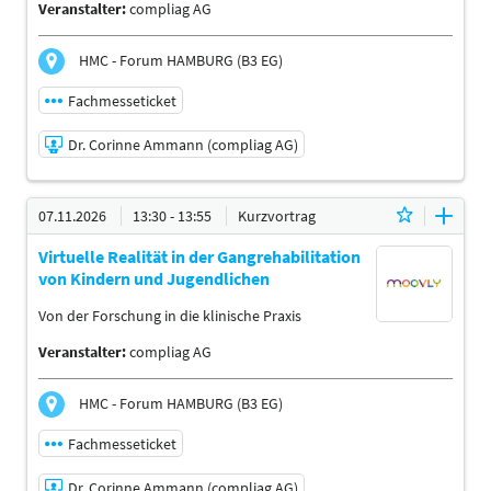
Veranstalter:
compliag AG
HMC - Forum HAMBURG (B3 EG)
Fachmesseticket
Dr. Corinne Ammann (compliag AG)
06.11.2026 | 13:30 - 13:55
07.11.2026
13:30 - 13:55
Kurzvortrag
Dr. Corinne Ammann (compliag AG)
Virtuelle Realität in der Gangrehabilitation
Referent:in
von Kindern und Jugendlichen
Sprache
Deutsch
Von der Forschung in die klinische Praxis
Themen
Veranstalter:
compliag AG
Physiotherapeuten | Ergotherapeuten | Sporttherapeuten
| Sportwissenschaftler | Trainer, Übungsleiter Reha- und
Gesundheitssport | Ärzte | Management
HMC - Forum HAMBURG (B3 EG)
Fachmesseticket
Dr. Corinne Ammann (compliag AG)