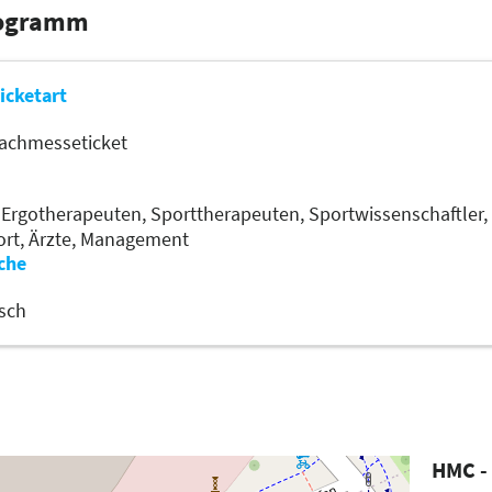
rogramm
icketart
achmesseticket
,
Ergotherapeuten,
Sporttherapeuten,
Sportwissenschaftler,
ort,
Ärzte,
Management
che
sch
HMC -