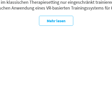
im klassischen Therapiesetting nur eingeschränkt trainieren
ischen Anwendung eines VR-basierten Trainingssystems für 
hebungen sowie mehrerer Studien zu Usability, Akzeptanz
Als Medizinprodukt der Klasse I ermöglicht moovly ein pra
Mehr lesen
elevanter Gehaufgaben im therapeutischen Alltag.