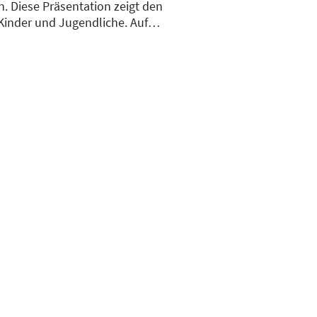
. Diese Präsentation zeigt den
Kinder und Jugendliche. Auf
 und Bewegungsverhalten
xisnahes, spielerisches und