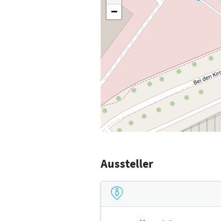
−
Aussteller