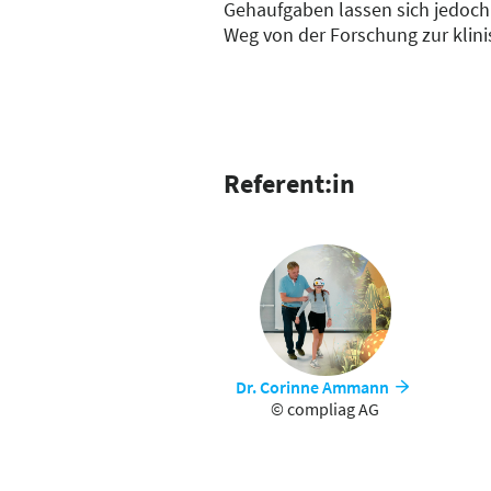
Gehaufgaben lassen sich jedoch 
Weg von der Forschung zur klin
Basis systematischer Bedarfser
entstand das VR-System moovly. 
motivierendes Training alltagsr
Referent:in
Dr. Corinne Ammann
© compliag AG