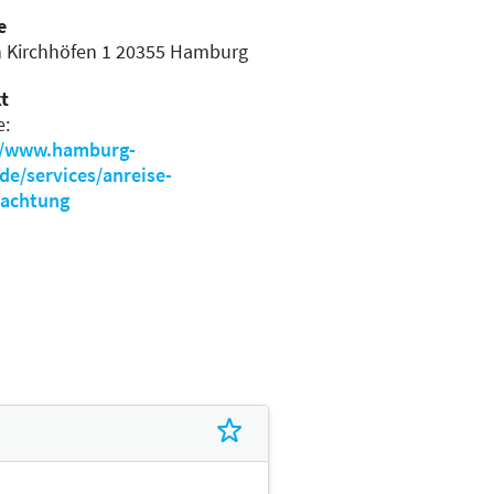
e
n Kirchhöfen 1
20355 Hamburg
t
e:
//www.hamburg-
de/services/anreise-
achtung